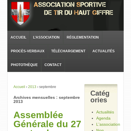
ACCUEIL
L’ASSOCIATION
RÉGLEMENTATION
PROCÈS-VERBAUX
TÉLÉCHARGEMENT
ACTUALITÉS
PHOTOTHÈQUE
CONTACT
Accueil
›
2013
›
septembre
Catég
Archives mensuelles :
septembre
ories
2013
Assemblée
Actualités
Agenda
Générale du 27
L'association
Non