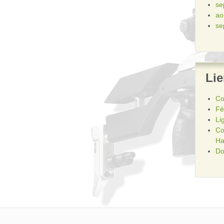
se
ao
se
Li
Co
Fé
Li
Co
Ha
Do