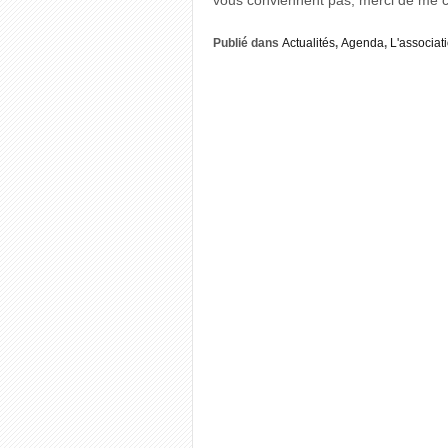
vous conviennent pas, merci de me c
Publié dans
Actualités
,
Agenda
,
L'associat