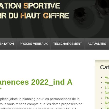
ENTATION
PROCÈS-VERBAUX
TÉLÉCHARGEMENT
ACTUALITÉS
Cat
Ac
anences 2022_ind A
Ag
L'
re
No
Pr
 pièce jointe le planning pour les permanences de la
Ré
 vous vous rendez compte que les dates proposées ne
Té