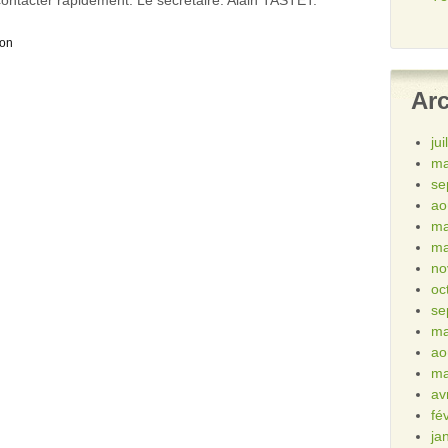
ontacter rapidement. Le secrétaire. Alain TASTET.
ion
Ar
ju
ma
se
ao
ma
ma
no
oc
se
ma
ao
ma
av
fé
ja