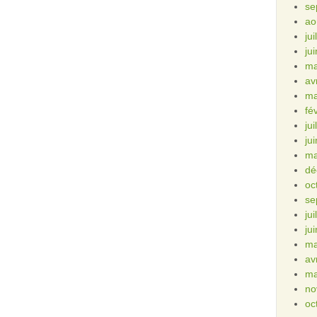
se
ao
ju
ju
ma
av
ma
fé
ju
ju
ma
dé
oc
se
ju
ju
ma
av
ma
no
oc