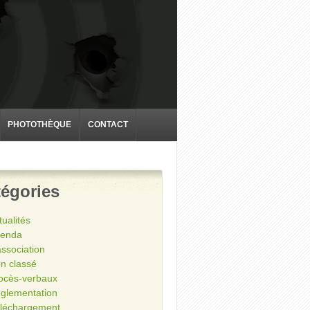
PHOTOTHÈQUE
CONTACT
égories
tualités
enda
association
n classé
ocès-verbaux
glementation
léchargement