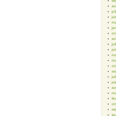
se
ao
ju
ju
ma
ja
oc
ao
ju
ju
ma
ma
oc
se
ju
ju
av
ma
fé
oc
se
ao