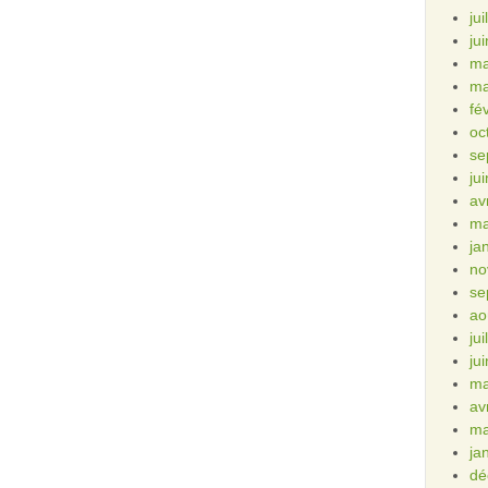
ju
ju
ma
ma
fé
oc
se
ju
av
ma
ja
no
se
ao
ju
ju
ma
av
ma
ja
dé