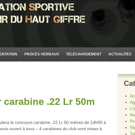
ENTATION
PROCÈS-VERBAUX
TÉLÉCHARGEMENT
ACTUALITÉS
Cat
Ac
r carabine .22 Lr 50m
Ag
L'
e
No
Pr
ulera le concours carabine .22 Lr 50 mètres de 14h00 à
Ré
cours ouvert à tous – 4 carabines du club sont mises à
Té