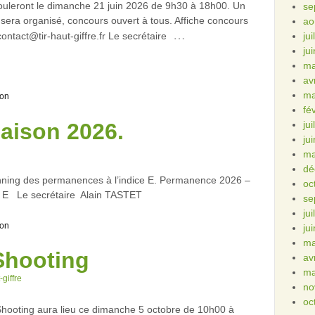
ouleront le dimanche 21 juin 2026 de 9h30 à 18h00. Un
se
 sera organisé, concours ouvert à tous. Affiche concours
ao
…
ntact@tir-haut-giffre.fr Le secrétaire
ju
ju
ma
av
ma
ion
fé
aison 2026.
ju
ju
ma
dé
lanning des permanences à l’indice E. Permanence 2026 –
oc
 E Le secrétaire Alain TASTET
se
ju
ion
ju
ma
Shooting
av
ma
-giffre
no
oc
n Shooting aura lieu ce dimanche 5 octobre de 10h00 à