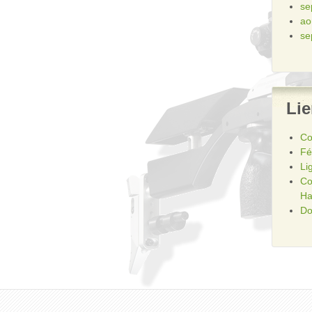
se
ao
se
Li
Co
Fé
Li
Co
Ha
Do