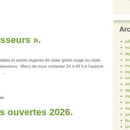
Ar
sseurs ».
ju
ma
se
ao
nettes et autres organes de visée (point rouge ou visée
ma
 bienvenus. Merci de nous contacter 24 à 48 h à l’avance
…
ma
no
oc
se
ma
ion
ao
ma
s ouvertes 2026.
av
fé
ja