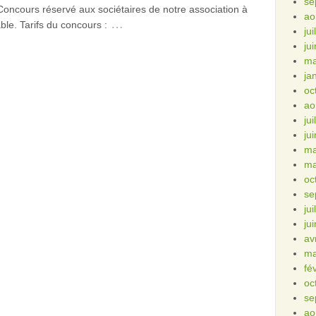
se
Concours réservé aux sociétaires de notre association à
ao
…
able. Tarifs du concours :
ju
ju
ma
ja
oc
ao
ju
ju
ma
ma
oc
se
ju
ju
av
ma
fé
oc
se
ao