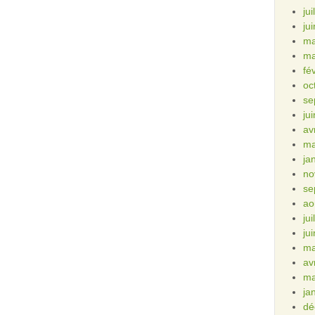
ju
ju
ma
ma
fé
oc
se
ju
av
ma
ja
no
se
ao
ju
ju
ma
av
ma
ja
dé