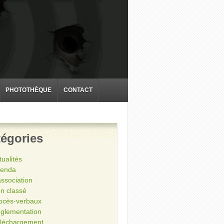
PHOTOTHÈQUE
CONTACT
égories
tualités
enda
association
n classé
ocès-verbaux
glementation
léchargement