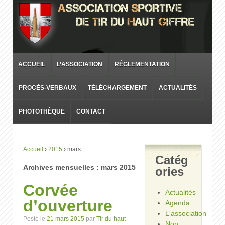
ACCUEIL
L’ASSOCIATION
RÉGLEMENTATION
PROCÈS-VERBAUX
TÉLÉCHARGEMENT
ACTUALITÉS
PHOTOTHÈQUE
CONTACT
Accueil
›
2015
›
mars
Catég
Archives mensuelles :
mars 2015
ories
Corvée
Actualités
d’ouverture
Agenda
L'association
Posté le
21 mars 2015
par
Tir du haut-
Non