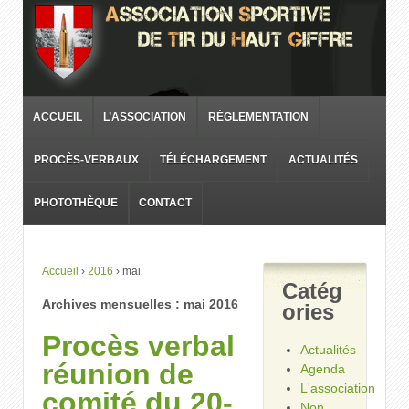
ACCUEIL
L’ASSOCIATION
RÉGLEMENTATION
PROCÈS-VERBAUX
TÉLÉCHARGEMENT
ACTUALITÉS
PHOTOTHÈQUE
CONTACT
Accueil
›
2016
›
mai
Catég
Archives mensuelles :
mai 2016
ories
Procès verbal
Actualités
réunion de
Agenda
L'association
comité du 20-
Non