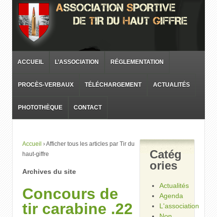
ACCUEIL
L’ASSOCIATION
RÉGLEMENTATION
PROCÈS-VERBAUX
TÉLÉCHARGEMENT
ACTUALITÉS
PHOTOTHÈQUE
CONTACT
Accueil
›
Afficher tous les articles par Tir du
Catég
haut-giffre
ories
Archives du site
Actualités
Concours de
Agenda
tir carabine .22
L'association
Non