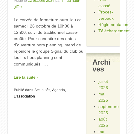
Posté le
22 octobre 2024
par
Tir du haut-
classé
giffre
Procès-
verbaux
La corvée de fermeture aura lieu ce
Réglementation
samedi 26 octobre de 10h00 à
Téléchargement
12h00, suivi du traditionnel casse-
croûte. Pour connaitre des dates
d’ouverture hors planning, merci de
rejoindre le groupe Signal du club ou
les tirs hors planning sont
Archi
…
communiqués.
ves
Lire la suite ›
juillet
2026
Publié dans
Actualités
,
Agenda
,
mai
L'association
2026
septembre
2025
août
2025
mai