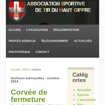
ACCUEIL
L’ASSOCIATION
RÉGLEMENTATION
PROCÈS-VERBAUX
TÉLÉCHARGEMENT
ACTUALITÉS
PHOTOTHÈQUE
CONTACT
Accueil
›
2024
›
octobre
Catég
Archives mensuelles :
octobre
ories
2024
Corvée de
Actualités
Agenda
fermeture
L'association
Non