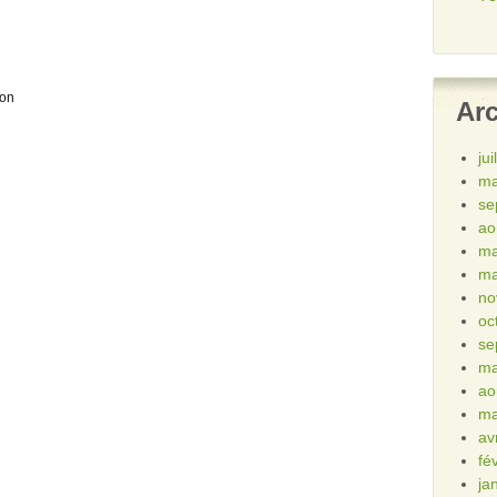
ion
Ar
ju
ma
se
ao
ma
ma
no
oc
se
ma
ao
ma
av
fé
ja