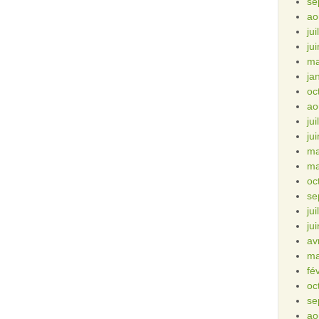
se
ao
ju
ju
ma
ja
oc
ao
ju
ju
ma
ma
oc
se
ju
ju
av
ma
fé
oc
se
ao