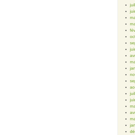
ju
ju
ma
ma
fé
oc
se
ju
av
ma
ja
no
se
ao
ju
ju
ma
av
ma
ja
dé