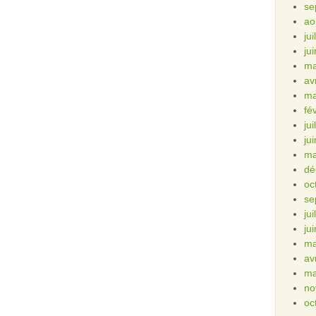
se
ao
ju
ju
ma
av
ma
fé
ju
ju
ma
dé
oc
se
ju
ju
ma
av
ma
no
oc