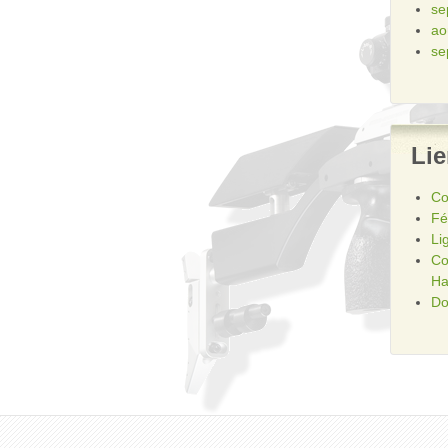
se
ao
se
Li
Co
Fé
Li
Co
Ha
Do