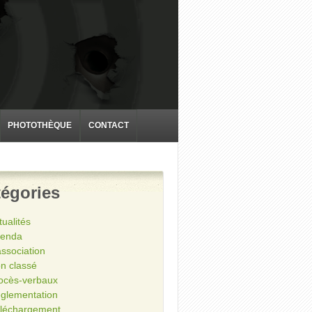
PHOTOTHÈQUE
CONTACT
égories
tualités
enda
association
n classé
ocès-verbaux
glementation
léchargement