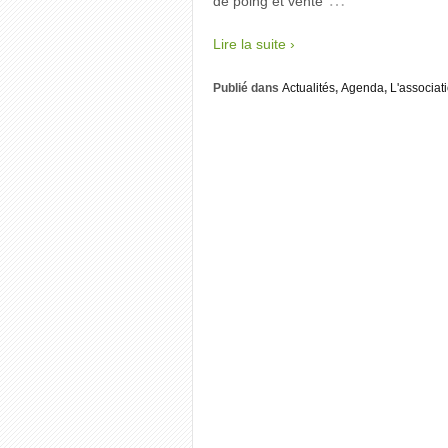
…
de poing et vente
Lire la suite ›
Publié dans
Actualités
,
Agenda
,
L'associat