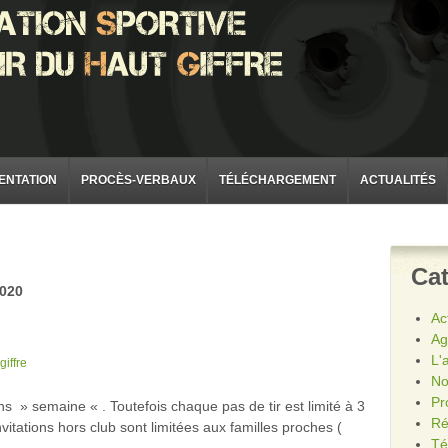
ENTATION
PROCÈS-VERBAUX
TÉLÉCHARGEMENT
ACTUALITÉS
Cat
020
Ac
Ag
L'
giffre
No
Pr
ns » semaine « . Toutefois chaque pas de tir est limité à 3
Ré
nvitations hors club sont limitées aux familles proches (
Té