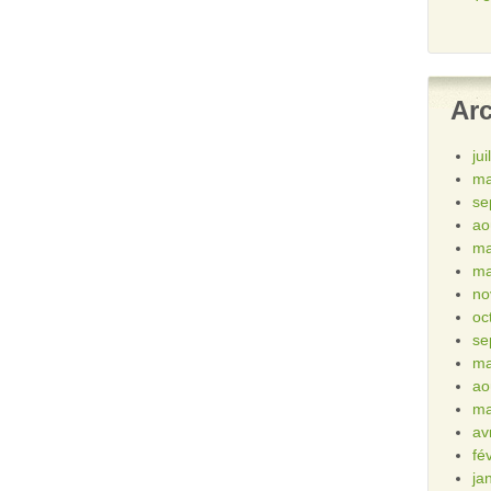
Ar
ju
ma
se
ao
ma
ma
no
oc
se
ma
ao
ma
av
fé
ja