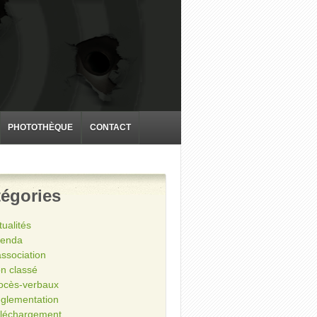
PHOTOTHÈQUE
CONTACT
égories
tualités
enda
association
n classé
ocès-verbaux
glementation
léchargement