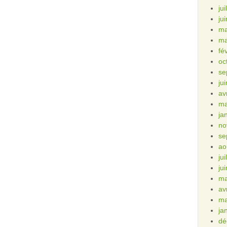
ju
ju
ma
ma
fé
oc
se
ju
av
ma
ja
no
se
ao
ju
ju
ma
av
ma
ja
dé