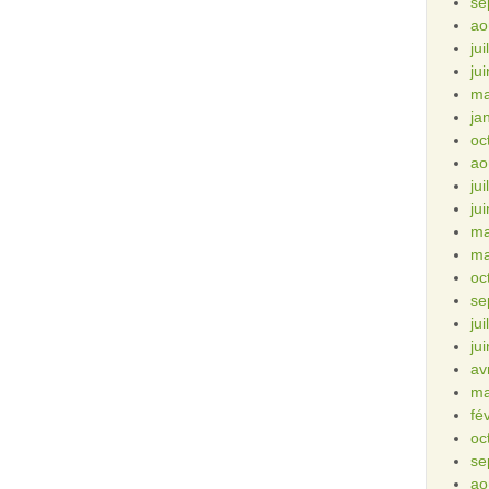
se
ao
ju
ju
ma
ja
oc
ao
ju
ju
ma
ma
oc
se
ju
ju
av
ma
fé
oc
se
ao