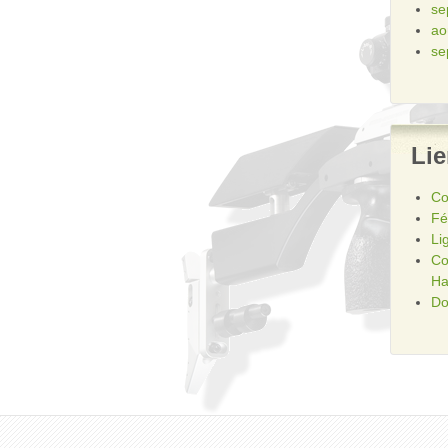
se
ao
se
Li
Co
Fé
Li
Co
Ha
Do