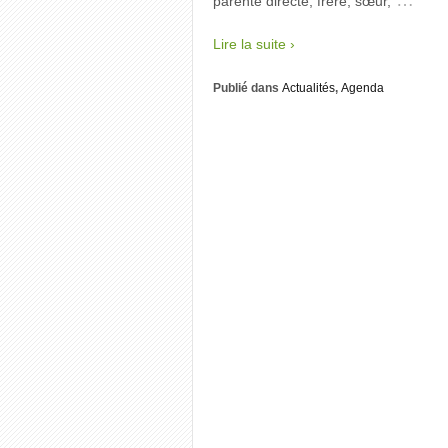
…
parenté directe, frère, sœur,
Lire la suite ›
Publié dans
Actualités
,
Agenda