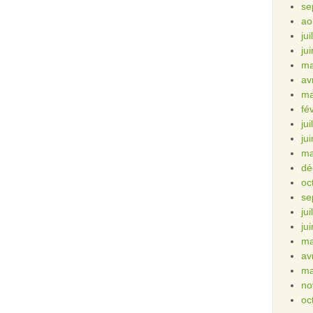
se
ao
ju
ju
ma
av
ma
fé
ju
ju
ma
dé
oc
se
ju
ju
ma
av
ma
no
oc