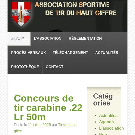
ACCUEIL
L’ASSOCIATION
RÉGLEMENTATION
PROCÈS-VERBAUX
TÉLÉCHARGEMENT
ACTUALITÉS
PHOTOTHÈQUE
CONTACT
Catég
Concours de
ories
tir carabine .22
Lr 50m
Actualités
Agenda
Posté le
11 juillet 2026
par
Tir du haut-
L'association
giffre
Non