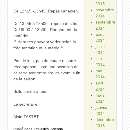
2015
novembre
De 12h15 -13h45: Repas canadien.
2014
septembre
De 13h45 à 18h00 : reprise des tirs.
2014
De18h00 à 18h30 : Rangement du
août
matériel.
2014
** Horaires pouvant varier selon la
juillet
fréquentation et la météo **
2014
juin
Pas de lots, pas de coupe ni autre
2014
récompense, juste une occasion de
mai
se retrouver entre tireurs avant la fin
2014
de la saison.
avril
2014
Belle soirée à tous.⁩
mars
2014
Le secrétaire
janvier
2014
Alain TASTET
décembre
2013
Publié dans
Actualités
,
Agenda