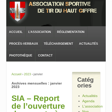
ACCUEIL
L’ASSOCIATION
RÉGLEMENTATION
PROCÈS-VERBAUX
TÉLÉCHARGEMENT
ACTUALITÉS
PHOTOTHÈQUE
CONTACT
Accueil
›
2023
›
janvier
Catég
Archives mensuelles :
janvier
ories
2023
SIA – Report
Actualités
Agenda
de l’ouverture
L'association
Non