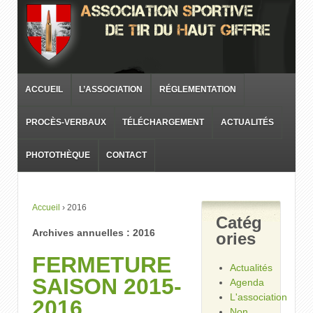
ACCUEIL
L’ASSOCIATION
RÉGLEMENTATION
PROCÈS-VERBAUX
TÉLÉCHARGEMENT
ACTUALITÉS
PHOTOTHÈQUE
CONTACT
Accueil
›
2016
Catég
Archives annuelles :
2016
ories
FERMETURE
Actualités
SAISON 2015-
Agenda
L'association
2016
Non