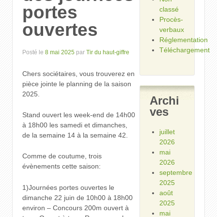
portes
classé
Procès-
ouvertes
verbaux
Réglementation
Téléchargement
Posté le
8 mai 2025
par
Tir du haut-giffre
Chers sociétaires, vous trouverez en
pièce jointe le planning de la saison
2025.
Archi
ves
Stand ouvert les week-end de 14h00
à 18h00 les samedi et dimanches,
juillet
de la semaine 14 à la semaine 42.
2026
mai
Comme de coutume, trois
2026
évènements cette saison:
septembre
2025
1)Journées portes ouvertes le
août
dimanche 22 juin de 10h00 à 18h00
2025
environ – Concours 200m ouvert à
mai