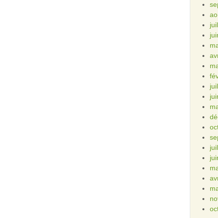
se
ao
ju
ju
ma
av
ma
fé
ju
ju
ma
dé
oc
se
ju
ju
ma
av
ma
no
oc