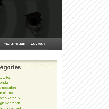
PHOTOTHÈQUE
CONTACT
égories
tualités
enda
association
n classé
ocès-verbaux
glementation
léchargement