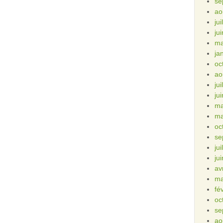
se
ao
ju
ju
ma
ja
oc
ao
ju
ju
ma
ma
oc
se
ju
ju
av
ma
fé
oc
se
ao