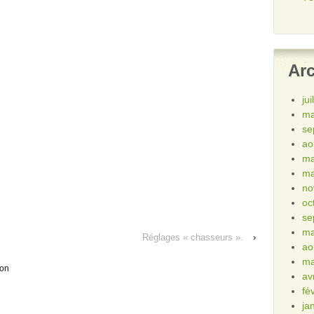
Ar
ju
ma
se
ao
ma
ma
no
oc
se
ma
Réglages « chasseurs ».
›
ao
ma
ion
av
fé
ja