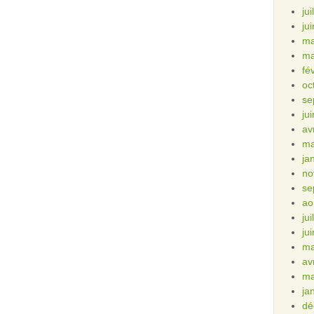
ju
ju
ma
ma
fé
oc
se
ju
av
ma
ja
no
se
ao
ju
ju
ma
av
ma
ja
dé