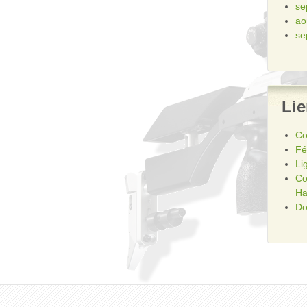
se
ao
se
Li
Co
Fé
Li
Co
Ha
Do