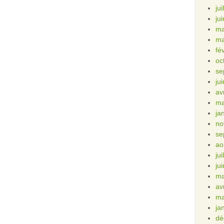
ju
ju
ma
ma
fé
oc
se
ju
av
ma
ja
no
se
ao
ju
ju
ma
av
ma
ja
dé