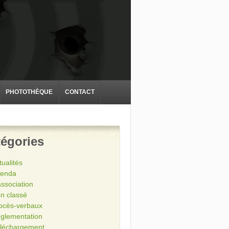
PHOTOTHÈQUE
CONTACT
égories
tualités
enda
association
n classé
ocès-verbaux
glementation
léchargement