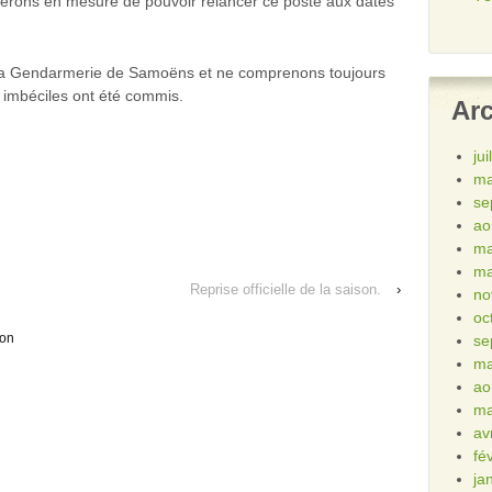
erons en mesure de pouvoir relancer ce poste aux dates
à la Gendarmerie de Samoëns et ne comprenons toujours
t imbéciles ont été commis.
Ar
ju
ma
se
ao
ma
ma
Reprise officielle de la saison.
›
no
oc
ion
se
ma
ao
ma
av
fé
ja