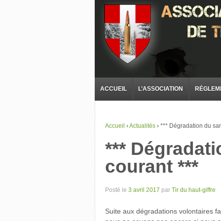
ACCUEIL
L’ASSOCIATION
RÉGLEM
Accueil
›
Actualités
›
*** Dégradation du san
*** Dégradati
courant ***
Posté le
3 avril 2017
par
Tir du haut-giffre
Suite aux dégradations volontaires fai