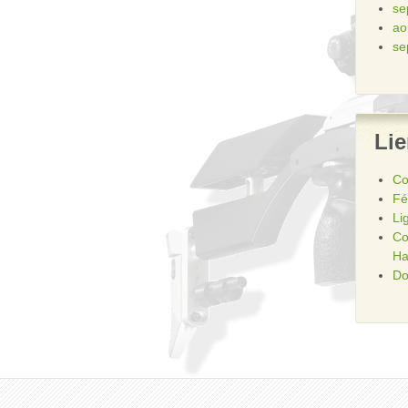
se
ao
se
Li
Co
Fé
Li
Co
Ha
Do