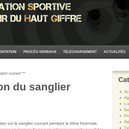
ENTATION
PROCÈS-VERBAUX
TÉLÉCHARGEMENT
ACTUALITÉS
glier courant ***
Cat
on du sanglier
Ac
Ag
L'
No
Pr
Ré
tes sur le sanglier courant pendant la trêve hivernale,
Té