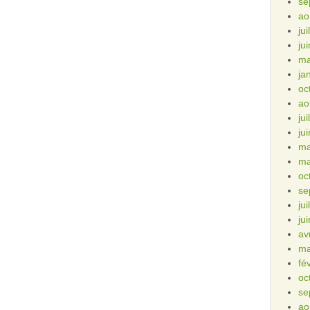
se
ao
ju
ju
ma
ja
oc
ao
ju
ju
ma
ma
oc
se
ju
ju
av
ma
fé
oc
se
ao