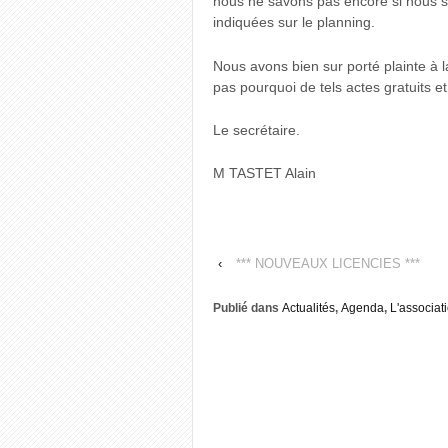
nous ne savons pas encore si nous s
indiquées sur le planning.
Nous avons bien sur porté plainte 
pas pourquoi de tels actes gratuits e
Le secrétaire.
M TASTET Alain
‹
*** NOUVEAUX LICENCIES ***
Publié dans
Actualités
,
Agenda
,
L'associat