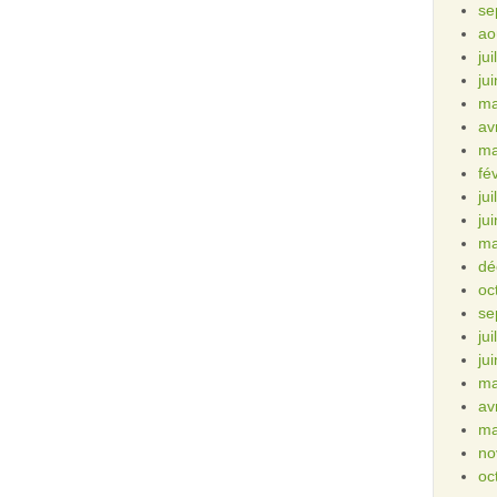
se
ao
ju
ju
ma
av
ma
fé
ju
ju
ma
dé
oc
se
ju
ju
ma
av
ma
no
oc