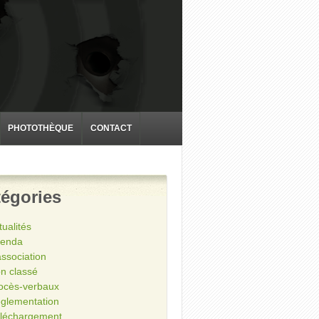
PHOTOTHÈQUE
CONTACT
égories
tualités
enda
association
n classé
ocès-verbaux
glementation
léchargement