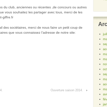
tos du club, anciennes ou récentes ,de concours ou autres
que vous souhaitez les partager avec tous, merci de les
-giffre.fr
Ar
l des sociétaires, merci de nous faire un petit coup de
taires que vous connaissez l’adresse de notre site:
ju
ma
se
ao
ma
ma
no
oc
se
ma
ao
ma
4.
Ouverture saison 2014.
›
av
fé
ja