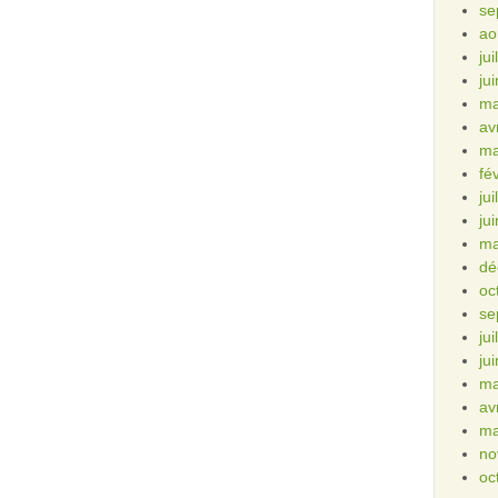
se
ao
ju
ju
ma
av
ma
fé
ju
ju
ma
dé
oc
se
ju
ju
ma
av
ma
no
oc