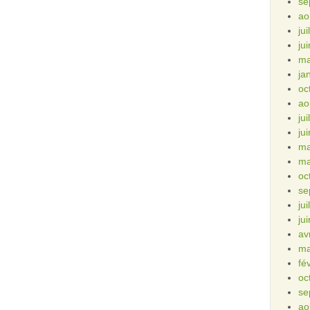
se
ao
ju
ju
ma
ja
oc
ao
ju
ju
ma
ma
oc
se
ju
ju
av
ma
fé
oc
se
ao