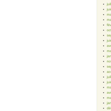
ju
ju
ma
ma
fé
oc
se
ju
av
ma
ja
no
se
ao
ju
ju
ma
av
ma
ja
dé