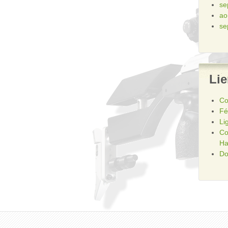
se
ao
se
Li
Co
Fé
Li
Co
Ha
Do