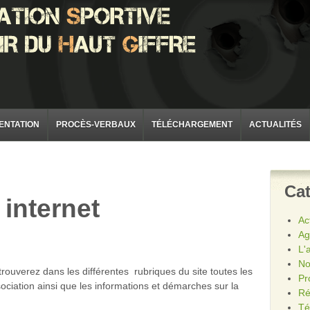
ENTATION
PROCÈS-VERBAUX
TÉLÉCHARGEMENT
ACTUALITÉS
Cat
internet
Ac
Ag
L'
No
 trouverez dans les différentes rubriques du site toutes les
Pr
ssociation ainsi que les informations et démarches sur la
Ré
Té