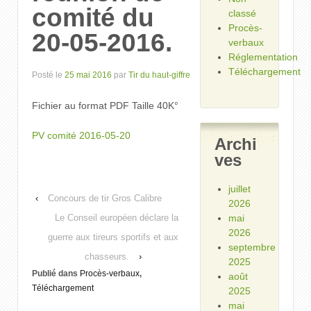
comité du
classé
Procès-
20-05-2016.
verbaux
Réglementation
Téléchargement
Posté le
25 mai 2016
par
Tir du haut-giffre
Fichier au format PDF Taille 40K°
PV comité 2016-05-20
Archi
ves
juillet
‹
Concours de tir Gros Calibre
2026
Le Conseil européen déclare la
mai
2026
guerre aux tireurs sportifs et aux
septembre
chasseurs.
›
2025
Publié dans
Procès-verbaux
,
août
Téléchargement
2025
mai