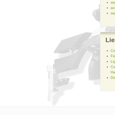
se
ao
se
Li
Co
Fé
Li
Co
Ha
Do