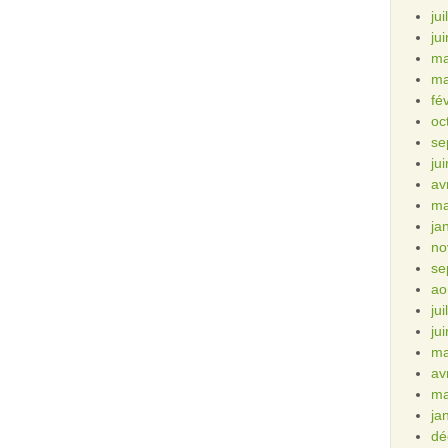
ju
ju
ma
ma
fé
oc
se
ju
av
ma
ja
no
se
ao
ju
ju
ma
av
ma
ja
dé