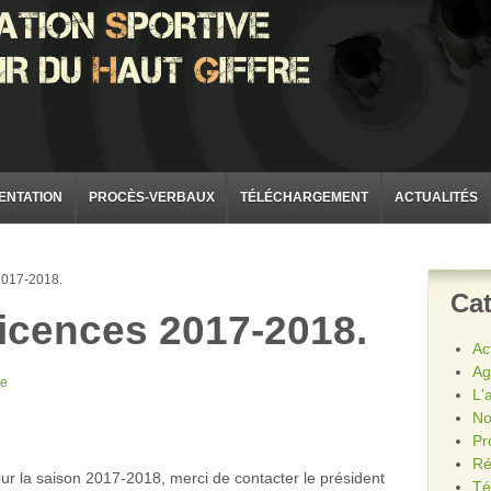
ENTATION
PROCÈS-VERBAUX
TÉLÉCHARGEMENT
ACTUALITÉS
2017-2018.
Cat
licences 2017-2018.
Ac
Ag
re
L'
No
Pr
Ré
our la saison 2017-2018, merci de contacter le président
Té