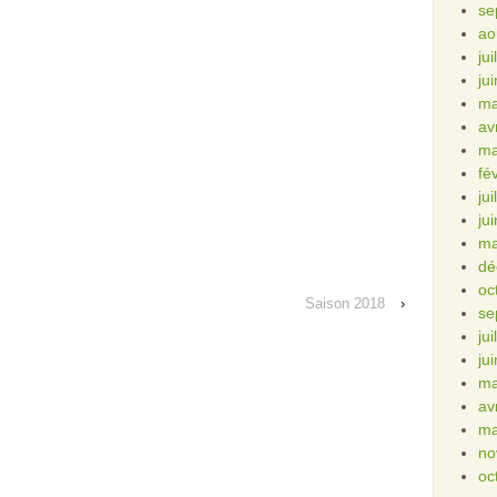
se
ao
ju
ju
ma
av
ma
fé
ju
ju
ma
dé
oc
Saison 2018
›
se
ju
ju
ma
av
ma
no
oc