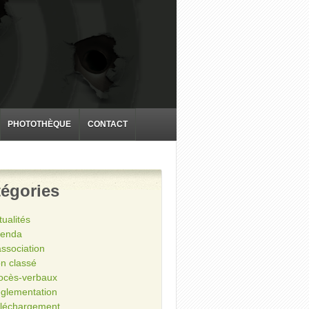
PHOTOTHÈQUE
CONTACT
égories
tualités
enda
association
n classé
ocès-verbaux
glementation
léchargement